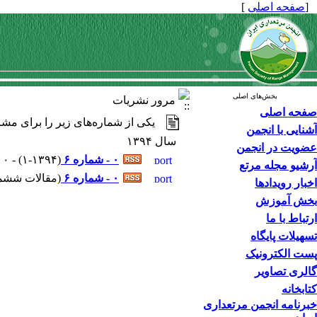
[
صفحه اصلی
]
بخش‌های اصلی
مرور نشریات
صفحه اصلی
یکی از شماره‌های زیر را برای مشا
آشنایی با انجمن
سال ۱۳۹۴
عضویت در انجمن
۰ - شماره ۶
(
۱-۱۳۹۴
) - ۰ مقاله
آرشیو مجله مرتع
۰ - شماره ۶
(
مقالات ششمین 
اخبار رویدادها
بخش آموزش
ارتباط با ما
تسهیلات پایگاه
پست الکترونیک
گالری تصاویر
کتابخانه
خبرنامه انجمن مرتعداری