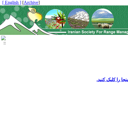
[ English ]
]
Archive
[