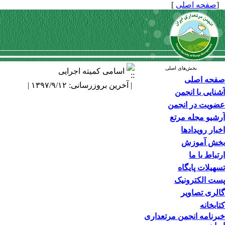
[
صفحه اصلی
]
بخش‌های اصلی
اسامی کمیته اجرایی
صفحه اصلی
| آخرین بروزرسانی: ۱۳۹۷/۹/۱۲ |
آشنایی با انجمن
وووو
عضویت در انجمن
آرشیو مجله مرتع
اخبار رویدادها
بخش آموزش
ارتباط با ما
تسهیلات پایگاه
پست الکترونیک
گالری تصاویر
کتابخانه
خبرنامه انجمن مرتعداری