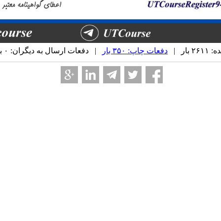
بار |
دفعات چاپ: ۳۵۰ بار
| دفعات ارسال به دیگران: ۰ بار |