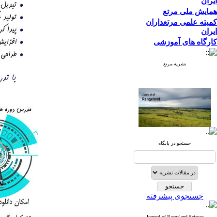
ایران
همایش ملی مرتع
کمیته علمی مرتعداران
ایران
کارگاه های آموزشی
نشریه مرتع
نشریه علمی
جستجو در پایگاه
پژوهشی مرتع
جستجوی پیشرفته
Journal of Rangeland Science