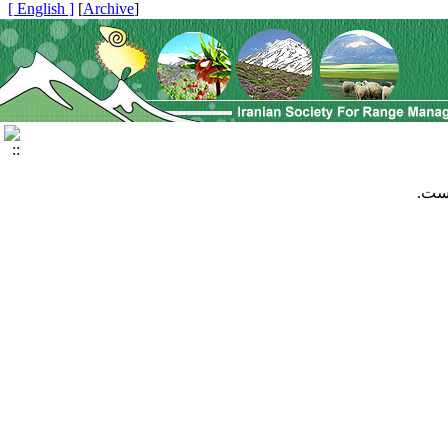
[ English ]
]
Archive
[
است.