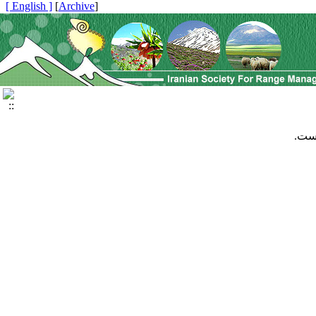
[ English ]
]
Archive
[
است.