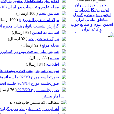
اعلام نیاز دانشگاههای کشور به جذ
جغرافیایی
انجمن آبخیزدار ایران
مجله علوم و تحقیقات بذر ایران (92/9/16)
در منابع طبیعی
انجمن جنگلبانی ایران
همایش پنجم
(
100 ارسال
)
انجمن مدیریت و کنترل
مناطق بیابانی ایران
میلاد امام علی النقی (ع)
(
100 ارسال
انجمن علوم و صنایع چوب
گزارش نشست بانوان هیات مدیره انج
و کاغذ ایران
اساسنامه انجمن
(
95 ارسال
)
انجمن آبزی پروری ایران
انجمن ارزیابی محیط
تبریک عید غدیر خم
(
92 ارسال
)
زیست ایران
مجله مرتع
(
92 ارسال
)
همایش ملی مباحث نوین در کشاورز
مقاله
(
88 ارسال
)
اطلاعیه
(
84 ارسال
)
سومین همایش پیشرفت و توسعه علمی کش
صورتجلسه مورخ 92/9/9 جلسه انجمنهای علمی منابع طبیعی با رئیس سازمان جنگلها
صورتجلسه مورخ 92/8/14 جلسه انجمنهای علمی و صنفی مرتعداری با رئیس سازمان جنگلها
صورتجلسه مورخ 92/8/29
(
76 ارسال
... آمار بیشتر
مطالبی که بیشتر چاپ شده‌اند
آشنایی با رشته منابع طبیعی و گرای