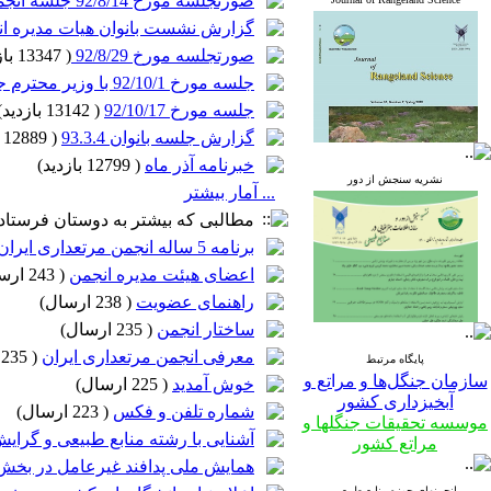
صورتجلسه مورخ 92/8/14 جلسه انجمنهای علمی و صنفی مرتعداری با رئیس سازمان جنگلها
گزارش نشست بانوان هیات مدیره انج
صورتجلسه مورخ 92/8/29
(
13347 بازدید
جلسه مورخ 92/10/1 با وزیر محترم جهاد کشاورزی
جلسه مورخ 92/10/17
(
13142 بازدید
)
گزارش جلسه بانوان 93.3.4
(
12889 بازدید
خبرنامه آذر ماه
(
12799 بازدید
)
نشریه سنجش از دور
... آمار بیشتر
مطالبی که بیشتر به دوستان فرستاده
Journal
برنامه 5 ساله انجمن مرتعداری ایران
of
اعضای هیئت مدیره انجمن
(
243 ارسال
Rangeland
Science
راهنمای عضویت
(
238 ارسال
)
ساختار انجمن
(
235 ارسال
)
معرفی انجمن مرتعداری ایران
(
235 ارسال
پایگاه مرتبط
سازمان جنگل‌ها و مراتع و
خوش آمدید
(
225 ارسال
)
آبخیزداری کشور
شماره تلفن و فکس
(
223 ارسال
)
موسسه تحقیقات جنگلها و
نشریه
آشنایی با رشته منابع طبیعی و گرای
مراتع کشور
سنجش از دور
همایش ملی پدافند غیرعامل در بخ
و سامانه اطلاعات
انجمنهای حوزه منابع طبیعی