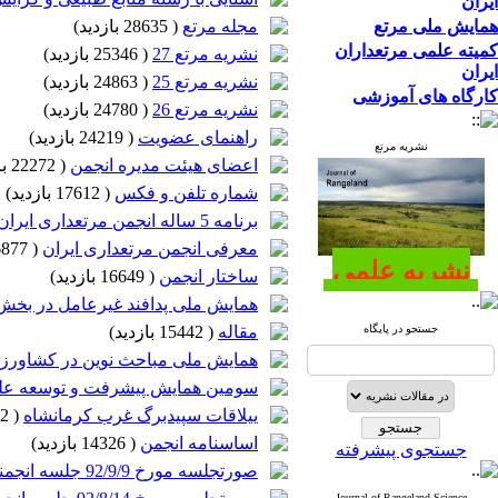
ایران
همایش ملی مرتع
مجله مرتع
(
28635 بازدید
)
کمیته علمی مرتعداران
نشریه مرتع 27
(
25346 بازدید
)
ایران
نشریه مرتع 25
(
24863 بازدید
)
کارگاه های آموزشی
نشریه مرتع 26
(
24780 بازدید
)
راهنمای عضویت
(
24219 بازدید
)
نشریه مرتع
اعضای هیئت مدیره انجمن
(
22272 بازدید
شماره تلفن و فکس
(
17612 بازدید
)
برنامه 5 ساله انجمن مرتعداری ایران
معرفی انجمن مرتعداری ایران
(
16877 بازدید
نشریه علمی
ساختار انجمن
(
16649 بازدید
)
پژوهشی مرتع
همایش ملی پدافند غیرعامل در بخ
جستجو در پایگاه
مقاله
(
15442 بازدید
)
همایش ملی مباحث نوین در کشاورز
سومین همایش پیشرفت و توسعه علمی کش
ییلاقات سپیدبرگ غرب کرمانشاه
(
14552 بازدید
اساسنامه انجمن
(
14326 بازدید
)
جستجوی پیشرفته
صورتجلسه مورخ 92/9/9 جلسه انجمنهای علمی منابع طبیعی با رئیس سازمان جنگلها
Journal of Rangeland Science