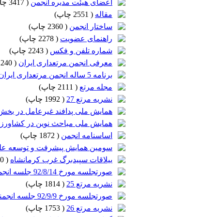
اعضای هیئت مدیره انجمن
(
3417 چاپ
مقاله
(
2551 چاپ
)
ساختار انجمن
(
2360 چاپ
)
راهنمای عضویت
(
2278 چاپ
)
شماره تلفن و فکس
(
2243 چاپ
)
معرفی انجمن مرتعداری ایران
(
2240 چاپ
برنامه 5 ساله انجمن مرتعداری ایران
مجله مرتع
(
2111 چاپ
)
نشریه مرتع 27
(
1992 چاپ
)
همایش ملی پدافند غیرعامل در بخ
همایش ملی مباحث نوین در کشاورز
اساسنامه انجمن
(
1872 چاپ
)
سومین همایش پیشرفت و توسعه علمی کش
ییلاقات سپیدبرگ غرب کرمانشاه
(
1850 چاپ
صورتجلسه مورخ 92/8/14 جلسه انجمنهای علمی و صنفی مرتعداری با رئیس سازمان جنگلها
نشریه مرتع 25
(
1814 چاپ
)
صورتجلسه مورخ 92/9/9 جلسه انجمنهای علمی منابع طبیعی با رئیس سازمان جنگلها
نشریه مرتع 26
(
1753 چاپ
)