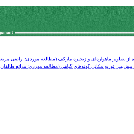
کاربرد فن GIS و RS ش‌بینی توزیع مکانی گونه‌های گیاهی (مطالعه موردی: مراتع طالقان میانی