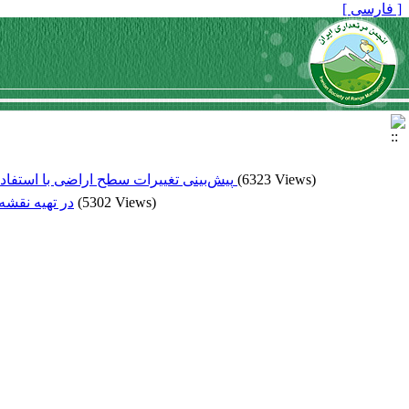
[ فارسی ]
پیش‌بینی تغییرات سطح اراضی با استفاده از تصاویر ماهواره‌ای و زنجیره مارکف (مطالعه موردی: اراضی مرتعی سازمان اتکا، دهلران، استان ایلام)
(6323 Views)
در تهیه نقشه پی)
(5302 Views)