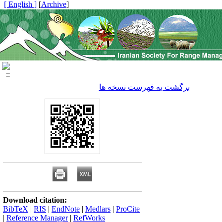
[ English ]
]
Archive
[
برگشت به فهرست نسخه ها
Download citation:
BibTeX
|
RIS
|
EndNote
|
Medlars
|
ProCite
|
Reference Manager
|
RefWorks