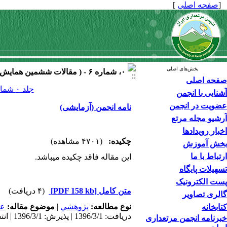
[
صفحه اصلی
]
بخش‌های اصلی
۰، شماره ۶ - ( مقالات ششمین همایش مرتعداری ۱۳۹۴ )
صفحه اصلی
جلد ۰ شماره ۶ صفحات ۰-۰
آشنایی با انجمن
عضویت در انجمن
نامه انجمن (آزمایشی)
آرشیو مجله مرتع
اخبار رویدادها
چکیده:
(۴۷۰۱ مشاهده)
بخش آموزش
ارتباط با ما
این مقاله فاقد چکیده می​باشد.
تسهیلات پایگاه
پست الکترونیک
متن کامل
[PDF 158 kb]
(۴ دریافت)
گالری تصاویر
نوع مطالعه:
پژوهشي
|
موضوع مقاله:
عم
کتابخانه
دریافت: 1396/3/1 | پذیرش: 1396/3/1 | انتشار: 1396/3/1
خبرنامه انجمن مرتعداری