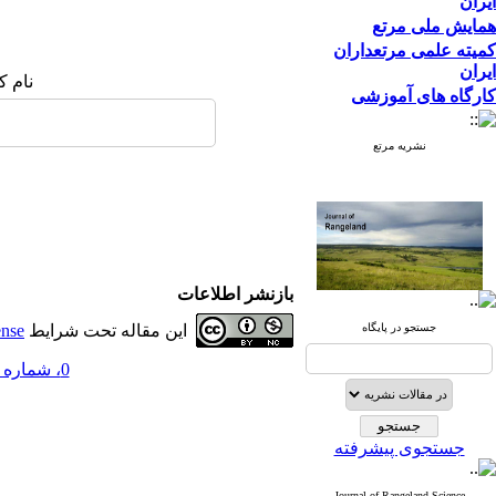
ایران
همایش ملی مرتع
کمیته علمی مرتعداران
ایران
نام ک
کارگاه های آموزشی
نشریه مرتع
بازنشر اطلاعات
نشریه علمی
جستجو در پایگاه
این مقاله تحت شرایط
ense
پژوهشی مرتع
0، شماره 6 - ( مقالات ششمین همایش مرتعداری 1394 )
جستجوی پیشرفته
Journal of Rangeland Science