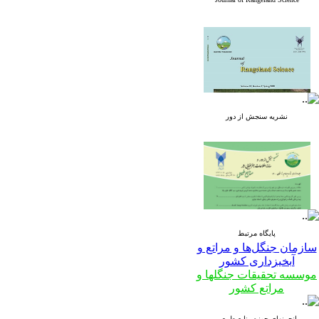
نشریه علمی
پژوهشی مرتع
نشریه سنجش از دور
Journal
of
Rangeland
Science
پایگاه مرتبط
سازمان جنگل‌ها و مراتع و
آبخیزداری کشور
موسسه تحقیقات جنگلها و
مراتع کشور
نشریه
سنجش از دور
انجمنهای حوزه منابع طبیعی