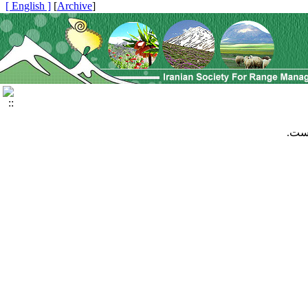
[ English ]
]
Archive
[
است.